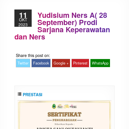
11
Yudisium Ners A( 28
OKT
September) Prodi
2023
Sarjana Keperawatan
dan Ners
Share this post on:
Twitter
Facebook
Google +
Pinterest
WhatsApp
PRESTASI