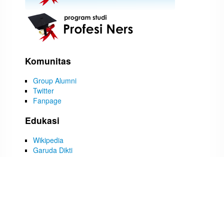
Komunitas
Group Alumni
Twitter
Fanpage
Edukasi
Wikipedia
Garuda Dikti
Ebscohost
Infotrac
ProQuest
Tulisan Terbaru
BINCANG KAMPUS (KAMPUS KITA, CERITA KITA)