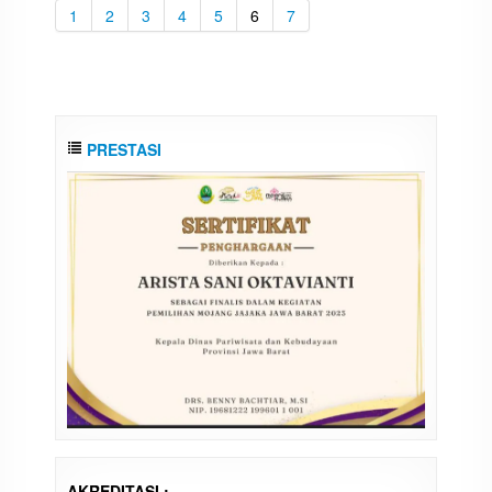
1
2
3
4
5
6
7
PRESTASI
AKREDITASI :