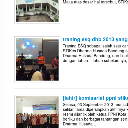
Maka atas dasar hal tersebut, ST
traning esq dhb 2013 yan
Traning ESQ sebagai salah satu ca
STIKes Dharma Husada Bandung se
Dharma Husada Bandung, dan tidak 
dengan tahun – tahun sebelumnya, trai
[lahir] komisariat ppni st
Selasa, 03 September 2013 menjad
sekian lama dipersiapkan akhirny
resmi dilantik oleh ketua PPNI Kot
berliku dan berbagai tantangan se
Dharma Husada...