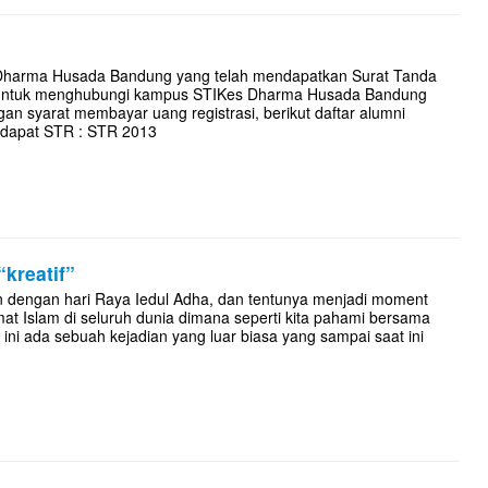
 Dharma Husada Bandung yang telah mendapatkan Surat Tanda
kan untuk menghubungi kampus STIKes Dharma Husada Bandung
n syarat membayar uang registrasi, berikut daftar alumni
 dapat STR : STR 2013
kreatif”
n dengan hari Raya Iedul Adha, dan tentunya menjadi moment
mat Islam di seluruh dunia dimana seperti kita pahami bersama
 ini ada sebuah kejadian yang luar biasa yang sampai saat ini
.