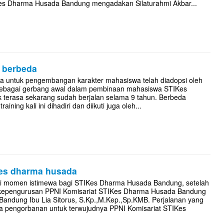
IKes Dharma Husada Bandung mengadakan Silaturahmi Akbar...
g berbeda
ra untuk pengembangan karakter mahasiswa telah diadopsi oleh
bagai gerbang awal dalam pembinaan mahasiswa STIKes
terasa sekarang sudah berjalan selama 9 tahun. Berbeda
ning kali ini dihadiri dan diikuti juga oleh...
ikes dharma husada
i momen istimewa bagi STIKes Dharma Husada Bandung, setelah
a kepengurusan PPNI Komisariat STIKes Dharma Husada Bandung
a Bandung Ibu Lia Sitorus, S.Kp.,M.Kep.,Sp.KMB. Perjalanan yang
rta pengorbanan untuk terwujudnya PPNI Komisariat STIKes