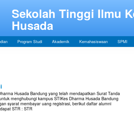
Sekolah Tinggi Ilmu 
Husada
dian
Program Studi
Akademik
Kemahasiswaan
SPMI
i
 Dharma Husada Bandung yang telah mendapatkan Surat Tanda
hkan untuk menghubungi kampus STIKes Dharma Husada Bandung
n syarat membayar uang registrasi, berikut daftar alumni
 dapat STR : STR