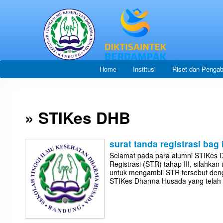
Home
Institusi
Riset dan Pengab
» STIKes DHB
surat tanda registrasi bag i
Selamat pada para alumni STIKes
Registrasi (STR) tahap III, sila
untuk mengambil STR tersebut denga
STIKes Dharma Husada yang telah