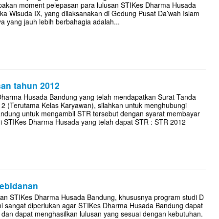
upakan moment pelepasan para lulusan STIKes Dharma Husada
uka Wisuda IX, yang dilaksanakan di Gedung Pusat Da’wah Islam
a yang jauh lebih berbahagia adalah...
usan tahun 2012
 Dharma Husada Bandung yang telah mendapatkan Surat Tanda
12 (Terutama Kelas Karyawan), silahkan untuk menghubungi
dung untuk mengambil STR tersebut dengan syarat membayar
umni STIKes Dharma Husada yang telah dapat STR : STR 2012
kebidanan
usan STIKes Dharma Husada Bandung, khususnya program studi D
mni sangat diperlukan agar STIKes Dharma Husada Bandung dapat
, dan dapat menghasilkan lulusan yang sesuai dengan kebutuhan.