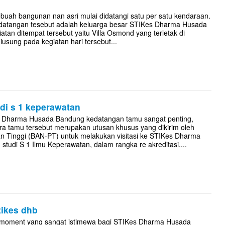
sebuah bangunan nan asri mulai didatangi satu per satu kendaraan.
rdatangan tesebut adalah keluarga besar STIKes Dharma Husada
an ditempat tersebut yaitu Villa Osmond yang terletak di
sung pada kegiatan hari tersebut...
udi s 1 keperawatan
s Dharma Husada Bandung kedatangan tamu sangat penting,
ra tamu tersebut merupakan utusan khusus yang dikirim oleh
an Tinggi (BAN-PT) untuk melakukan visitasi ke STIKes Dharma
udi S 1 Ilmu Keperawatan, dalam rangka re akreditasi....
tikes dhb
 moment yang sangat istimewa bagi STIKes Dharma Husada