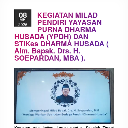
08
KEGIATAN MILAD
MEI
PENDIRI YAYASAN
2026
PURNA DHARMA
HUSADA (YPDH) DAN
STIKes DHARMA HUSADA (
Alm. Bapak. Drs. H.
SOEPARDAN, MBA ).
Kegiatan rutin kajian Jum’at pagi di Sekolah Tinggi