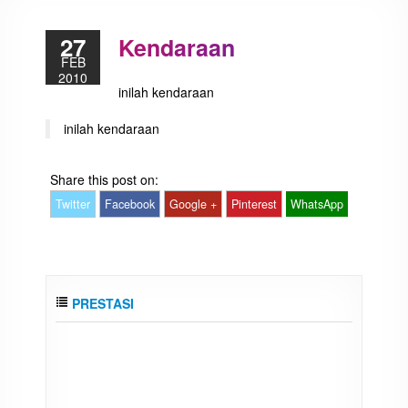
27
Kendaraan
FEB
2010
inilah kendaraan
inilah kendaraan
Share this post on:
Twitter
Facebook
Google +
Pinterest
WhatsApp
PRESTASI