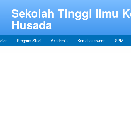
Sekolah Tinggi Ilmu 
Husada
dian
Program Studi
Akademik
Kemahasiswaan
SPMI