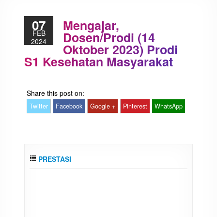
07
Mengajar,
FEB
Dosen/Prodi (14
2024
Oktober 2023) Prodi
S1 Kesehatan Masyarakat
Share this post on:
Twitter
Facebook
Google +
Pinterest
WhatsApp
PRESTASI