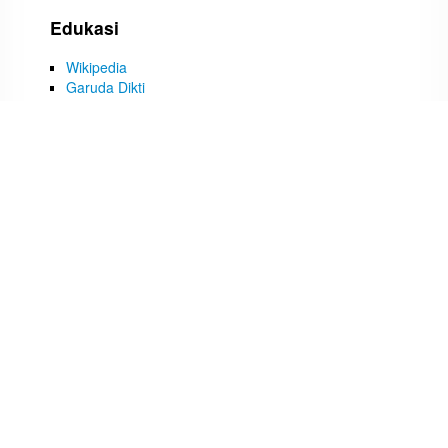
Edukasi
Wikipedia
Garuda Dikti
Ebscohost
Infotrac
ProQuest
Tulisan Terbaru
BINCANG KAMPUS (KAMPUS KITA, CERITA KITA)
BEM KM STIKes DHARMA HUSADA TAHUN 2026.
DIES NATALIS STIKes DHARMA HUSADA KE 24
TAHUN.
SEMINAR INTERPROFESIONAL KESIAPSIAGAAN
BENCANA STIKes DHARMA HUSADA
KUNJUNGAN BADAN NARKOTIKA NASIONAL
(BNN) PUSAT JAKARTA KE STIKes DHARMA
HUSADA.
NERS EXPO – 2026 ( INSPIRASI, INOVASI DAN
PRESTASI PERAWAT MASA KINI) STIKes
DHARMA HUSADA.