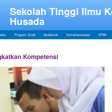
Sekolah Tinggi Ilmu 
Husada
dian
Program Studi
Akademik
Kemahasiswaan
SPMI
gkatkan Kompetensi